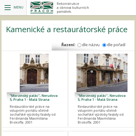
Rekonstrukce
MENU
a obnova kulturních
památek.
Kamenické a restaurátorské práce
Řazení:
dle názvu
dle pořadí
"Morzinský palác", Nerudova
"Morzinský palác", Nerudova
5, Praha 1 - Malá Strana
5, Praha 1 - Malá Strana
Restaurátorské práce na
Restaurátorské práce na
vstupním portálu včetně
vstupním portálu včetně
sochařské výzdoby fasády od
sochařské výzdoby fasády od
Ferdinanda Maxmiliána
Ferdinanda Maxmiliána
Brokoffa. 2001
Brokoffa. 2001