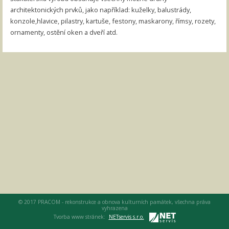
architektonických prvků, jako například: kuželky, balustrády,
konzole,hlavice, pilastry, kartuše, festony, maskarony, římsy, rozety,
ornamenty, ostění oken a dveří atd.
© 2017 PRACOM - rekonstrukce a obnova kulturních památek, všechna práva
vyhrazena
Tvorba www stránek:
NETservis s.r.o.