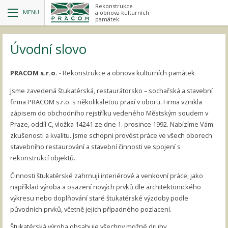
Rekonstrukce
MENU
a obnova kulturních
památek.
Úvodní slovo
PRACOM s.r.o.
- Rekonstrukce a obnova kulturních památek
Jsme zavedená štukatérská, restaurátorsko – sochařská a stavební
firma PRACOM s.r.o. s několikaletou praxí v oboru. Firma vznikla
zápisem do obchodního rejstříku vedeného Městským soudem v
Praze, oddíl C, vložka 14241 ze dne 1. prosince 1992. Nabízíme Vám
zkušenosti a kvalitu. Jsme schopni provést práce ve všech oborech
stavebního restaurování a stavební činnosti ve spojení s
rekonstrukcí objektů.
Činnosti štukatérské zahrnují interiérové a venkovní práce, jako
například výroba a osazení nových prvků dle architektonického
výkresu nebo doplňování staré štukatérské výzdoby podle
původních prvků, včetně jejich případného pozlacení.
Štukatérská výroba obsahuje všechny možné druhy